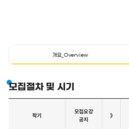
개요_Overview
모집절차 및 시기
모집요강
학기
》
공지