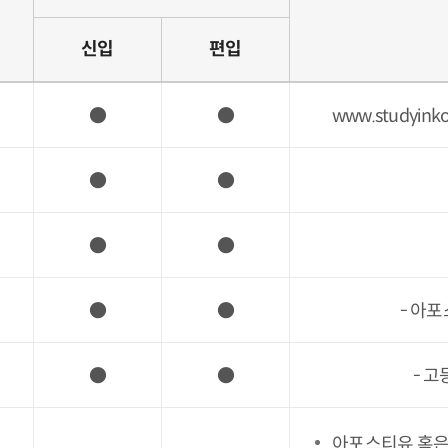
신입
편입
●
●
www.studyin
●
●
●
●
●
●
- 아
●
●
- 
아포스티유 혹은