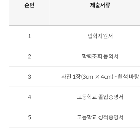
순번
제출서류
1
입학지원서
2
학력조회 동의서
3
사진 1장(3cm × 4cm) - 흰색 바탕
4
고등학교 졸업증명서
5
고등학교 성적증명서