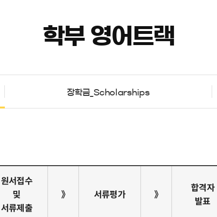
학부 영어트랙
장학금_Scholarships
원서접수
합격자
및
》
서류평가
》
발표
서류제출