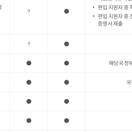
학
편입 지원자 중
？
●
편입 지원자 중
증명서 제출
？
●
●
●
해당국 정
●
●
국
●
●
●
●