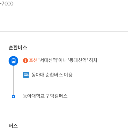
-7000
순환버스
호선
'서대신역'이나 '동대신역' 하차
1
동아대 순환버스 이용
동아대학교 구덕캠퍼스
버스