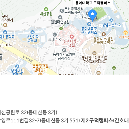
동아대학교 구덕캠퍼스
 대신공원로 32(동대신동 3가)
망양로111번길32-7(동대신동 3가 551)
제2 구덕캠퍼스(간호대