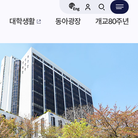
대학생활
동아광장
개교80주년