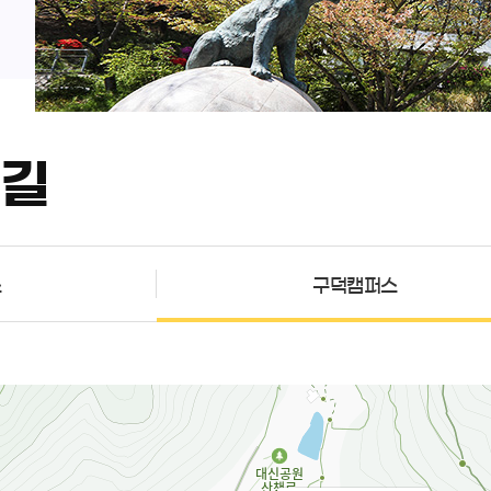
는길
스
구덕캠퍼스