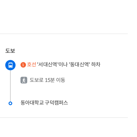
도보
호선
'서대신역'이나 '동대신역' 하차
1
도보로 15분 이동
동아대학교 구덕캠퍼스