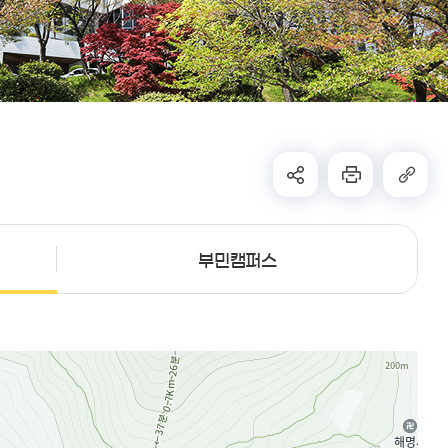
부민캠퍼스