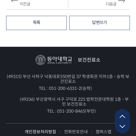
이전글
다음글
목록
답변쓰기
보건진료소
(49315) 부산 사하구 낙동대로550번길 37 학생회관 지하1층 - 승학 보
건진료소
TEL :
051-200-6331-2(승학)
(49236) 부산광역시 서구 구덕로 225 법학전문대학원 1층 - 부
민 보건진료소
TEL :
051-200-8465(부민)
개인정보처리방침
전화번호안내
캠퍼스맵